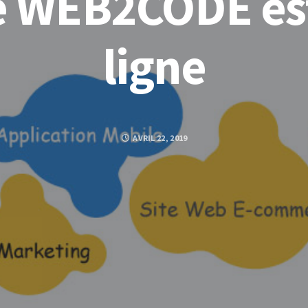
de WEB2CODE est
ligne
AVRIL 22, 2019