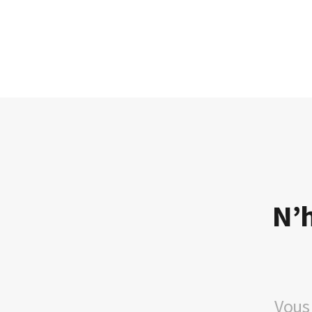
N’h
Vous 