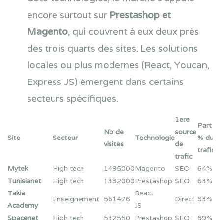
encore surtout sur
Prestashop et
Magento
, qui couvrent à eux deux près
des trois quarts des sites. Les solutions
locales ou plus modernes (React, Youcan,
Express JS) émergent dans certains
secteurs spécifiques.
1ere
Part
Nb de
source
Site
Secteur
Technologie
% du
visites
de
trafic
trafic
Mytek
High tech
1495000
Magento
SEO
64%
Tunisianet
High tech
1332000
Prestashop
SEO
63%
Takia
React
Enseignement
561476
Direct
63%
Academy
JS
Spacenet
High tech
532550
Prestashop
SEO
69%