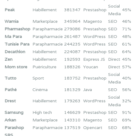
Social
Peak
Habillement
381347
Prestashop
45%
Media
Wamia
Marketplace
345964
Magento
SEO
46%
Pharmashop
Parapharmacie
279086
Prestashop
SEO
71%
Ma Para
Parapharmacie
261487
WordPress
SEO
48%
Tunisie Para
Parapharmacie
244235
WordPress
SEO
61%
Decathlon
Habillement
224087
Prestashop
SEO
64%
Zen
Habillement
192593
Express JS
Direct
45%
Mom store
Puériculture
188326
Youcan
Direct
57%
Social
Tutto
Sport
183752
Prestashop
40%
Media
Pathé
Cinéma
181329
Java
SEO
56%
Social
Drest
Habillement
179263
WordPress
32%
Media
Samsung
High tech
146629
Prestashop
SEO
91%
Arkan
Marketplace
143310
Magento
SEO
69%
Parashop
Parapharmacie
137519
Opencart
SEO
68%
SBS